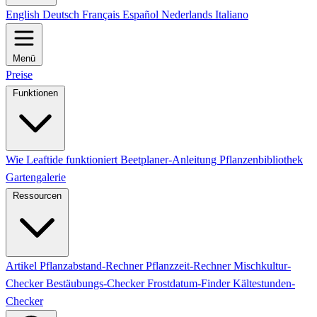
English
Deutsch
Français
Español
Nederlands
Italiano
Menü
Preise
Funktionen
Wie Leaftide funktioniert
Beetplaner-Anleitung
Pflanzenbibliothek
Gartengalerie
Ressourcen
Artikel
Pflanzabstand-Rechner
Pflanzzeit-Rechner
Mischkultur-
Checker
Bestäubungs-Checker
Frostdatum-Finder
Kältestunden-
Checker