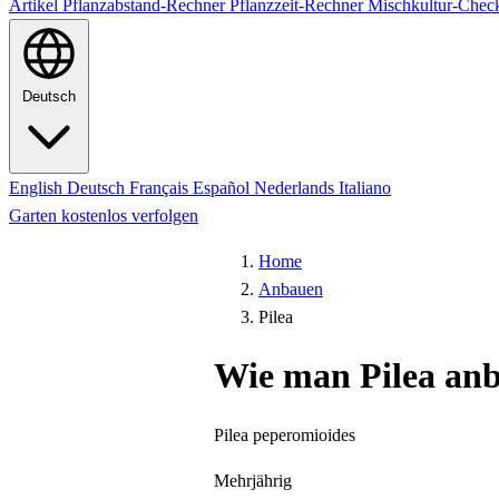
Artikel
Pflanzabstand-Rechner
Pflanzzeit-Rechner
Mischkultur-Chec
Deutsch
English
Deutsch
Français
Español
Nederlands
Italiano
Garten kostenlos verfolgen
Home
Anbauen
Pilea
Wie man Pilea an
Pilea peperomioides
Mehrjährig