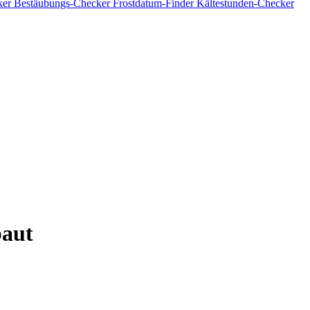
ker
Bestäubungs-Checker
Frostdatum-Finder
Kältestunden-Checker
baut