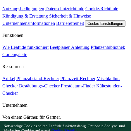
Nutzungsbedingungen
Datenschutzrichtlinie
Cookie-Richtlinie
Kündigung & Erstattung
Sicherheit & Hinweise
Unternehmensinformationen
Barrierefreiheit
Cookie-Einstellungen
Funktionen
Wie Leaftide funktioniert
Beetplaner-Anleitung
Pflanzenbibliothek
Gartengalerie
Ressourcen
Artikel
Pflanzabstand-Rechner
Pflanzzeit-Rechner
Mischkultur-
Checker
Bestäubungs-Checker
Frostdatum-Finder
Kältestunden-
Checker
Unternehmen
Von einem Gärtner, für Gärtner.
Entwickelt und betreut in Großbritannien.
Notwendige Cookies halten Leaftide funktionsfähig. Optionale Analyse- und
Marketing-Cookies zulassen?
Cookie-Richtlinie