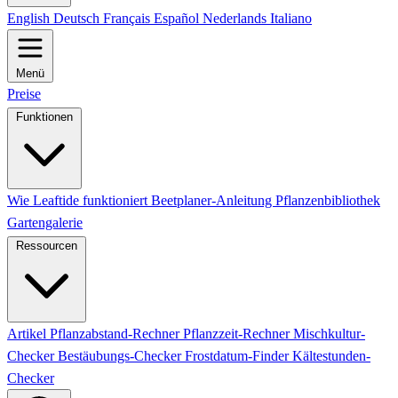
English
Deutsch
Français
Español
Nederlands
Italiano
Menü
Preise
Funktionen
Wie Leaftide funktioniert
Beetplaner-Anleitung
Pflanzenbibliothek
Gartengalerie
Ressourcen
Artikel
Pflanzabstand-Rechner
Pflanzzeit-Rechner
Mischkultur-
Checker
Bestäubungs-Checker
Frostdatum-Finder
Kältestunden-
Checker