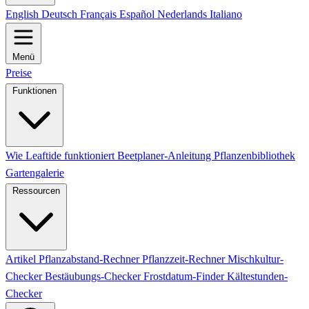
English
Deutsch
Français
Español
Nederlands
Italiano
Menü
Preise
Funktionen
Wie Leaftide funktioniert
Beetplaner-Anleitung
Pflanzenbibliothek
Gartengalerie
Ressourcen
Artikel
Pflanzabstand-Rechner
Pflanzzeit-Rechner
Mischkultur-
Checker
Bestäubungs-Checker
Frostdatum-Finder
Kältestunden-
Checker