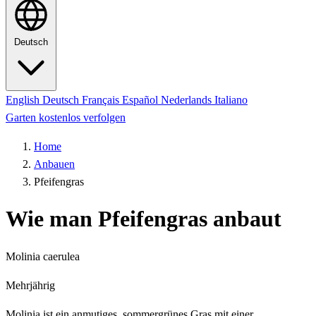
Deutsch
English
Deutsch
Français
Español
Nederlands
Italiano
Garten kostenlos verfolgen
Home
Anbauen
Pfeifengras
Wie man Pfeifengras anbaut
Molinia caerulea
Mehrjährig
Molinia ist ein anmutiges, sommergrünes Gras mit einer