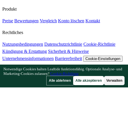
Produkt
Preise
Bewertungen
Vergleich
Konto löschen
Kontakt
Rechtliches
Nutzungsbedingungen
Datenschutzrichtlinie
Cookie-Richtlinie
Kündigung & Erstattung
Sicherheit & Hinweise
Unternehmensinformationen
Barrierefreiheit
Cookie-Einstellungen
Notwendige Cookies halten Leaftide funktionsfähig. Optionale Analyse- und
Funktionen
Marketing-Cookies zulassen?
Cookie-Richtlinie
Alle ablehnen
Alle akzeptieren
Verwalten
Wie Leaftide funktioniert
Beetplaner-Anleitung
Pflanzenbibliothek
Gartengalerie
Ressourcen
Artikel
Pflanzabstand-Rechner
Pflanzzeit-Rechner
Mischkultur-
Checker
Bestäubungs-Checker
Frostdatum-Finder
Kältestunden-
Checker