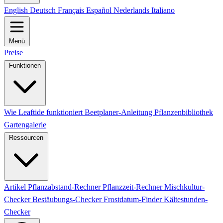
English
Deutsch
Français
Español
Nederlands
Italiano
Menü
Preise
Funktionen
Wie Leaftide funktioniert
Beetplaner-Anleitung
Pflanzenbibliothek
Gartengalerie
Ressourcen
Artikel
Pflanzabstand-Rechner
Pflanzzeit-Rechner
Mischkultur-
Checker
Bestäubungs-Checker
Frostdatum-Finder
Kältestunden-
Checker