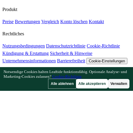
Produkt
Preise
Bewertungen
Vergleich
Konto löschen
Kontakt
Rechtliches
Nutzungsbedingungen
Datenschutzrichtlinie
Cookie-Richtlinie
Kündigung & Erstattung
Sicherheit & Hinweise
Unternehmensinformationen
Barrierefreiheit
Cookie-Einstellungen
Notwendige Cookies halten Leaftide funktionsfähig. Optionale Analyse- und
Funktionen
Marketing-Cookies zulassen?
Cookie-Richtlinie
Alle ablehnen
Alle akzeptieren
Verwalten
Wie Leaftide funktioniert
Beetplaner-Anleitung
Pflanzenbibliothek
Gartengalerie
Ressourcen
Artikel
Pflanzabstand-Rechner
Pflanzzeit-Rechner
Mischkultur-
Checker
Bestäubungs-Checker
Frostdatum-Finder
Kältestunden-
Checker