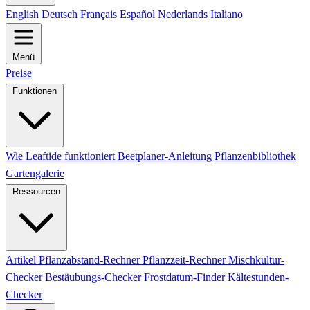
English
Deutsch
Français
Español
Nederlands
Italiano
Menü
Preise
Funktionen
Wie Leaftide funktioniert
Beetplaner-Anleitung
Pflanzenbibliothek
Gartengalerie
Ressourcen
Artikel
Pflanzabstand-Rechner
Pflanzzeit-Rechner
Mischkultur-
Checker
Bestäubungs-Checker
Frostdatum-Finder
Kältestunden-
Checker