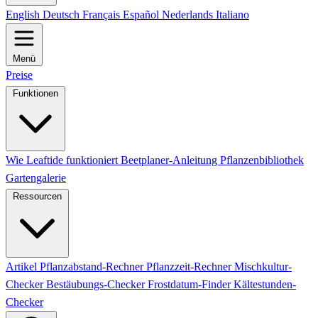
English
Deutsch
Français
Español
Nederlands
Italiano
Menü
Preise
Funktionen
Wie Leaftide funktioniert
Beetplaner-Anleitung
Pflanzenbibliothek
Gartengalerie
Ressourcen
Artikel
Pflanzabstand-Rechner
Pflanzzeit-Rechner
Mischkultur-
Checker
Bestäubungs-Checker
Frostdatum-Finder
Kältestunden-
Checker