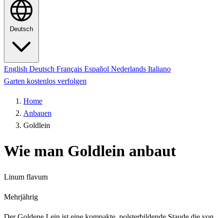
Deutsch
English
Deutsch
Français
Español
Nederlands
Italiano
Garten kostenlos verfolgen
Home
Anbauen
Goldlein
Wie man Goldlein anbaut
Linum flavum
Mehrjährig
Der Goldene Lein ist eine kompakte, polsterbildende Staude die von