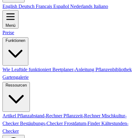
English
Deutsch
Français
Español
Nederlands
Italiano
Menü
Preise
Funktionen
Wie Leaftide funktioniert
Beetplaner-Anleitung
Pflanzenbibliothek
Gartengalerie
Ressourcen
Artikel
Pflanzabstand-Rechner
Pflanzzeit-Rechner
Mischkultur-
Checker
Bestäubungs-Checker
Frostdatum-Finder
Kältestunden-
Checker