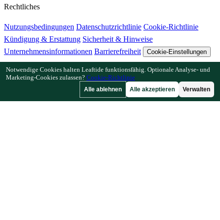
Rechtliches
Nutzungsbedingungen
Datenschutzrichtlinie
Cookie-Richtlinie
Kündigung & Erstattung
Sicherheit & Hinweise
Unternehmensinformationen
Barrierefreiheit
Cookie-Einstellungen
Notwendige Cookies halten Leaftide funktionsfähig. Optionale Analyse- und
Funktionen
Marketing-Cookies zulassen?
Cookie-Richtlinie
Alle ablehnen
Alle akzeptieren
Verwalten
Wie Leaftide funktioniert
Beetplaner-Anleitung
Pflanzenbibliothek
Gartengalerie
Ressourcen
Artikel
Pflanzabstand-Rechner
Pflanzzeit-Rechner
Mischkultur-
Checker
Bestäubungs-Checker
Frostdatum-Finder
Kältestunden-
Checker
Unternehmen
Von einem Gärtner, für Gärtner.