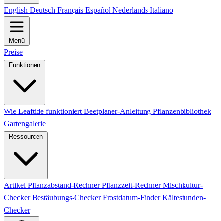
English
Deutsch
Français
Español
Nederlands
Italiano
Menü
Preise
Funktionen
Wie Leaftide funktioniert
Beetplaner-Anleitung
Pflanzenbibliothek
Gartengalerie
Ressourcen
Artikel
Pflanzabstand-Rechner
Pflanzzeit-Rechner
Mischkultur-
Checker
Bestäubungs-Checker
Frostdatum-Finder
Kältestunden-
Checker