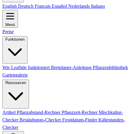
English
Deutsch
Français
Español
Nederlands
Italiano
Menü
Preise
Funktionen
Wie Leaftide funktioniert
Beetplaner-Anleitung
Pflanzenbibliothek
Gartengalerie
Ressourcen
Artikel
Pflanzabstand-Rechner
Pflanzzeit-Rechner
Mischkultur-
Checker
Bestäubungs-Checker
Frostdatum-Finder
Kältestunden-
Checker