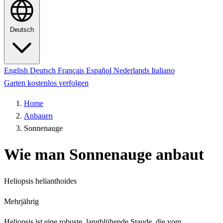
Deutsch
English
Deutsch
Français
Español
Nederlands
Italiano
Garten kostenlos verfolgen
Home
Anbauen
Sonnenauge
Wie man Sonnenauge anbaut
Heliopsis helianthoides
Mehrjährig
Heliopsis ist eine robuste, langblühende Staude, die vom