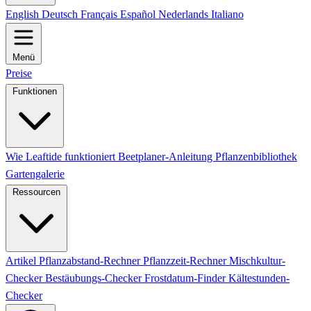
English
Deutsch
Français
Español
Nederlands
Italiano
Menü
Preise
Funktionen
Wie Leaftide funktioniert
Beetplaner-Anleitung
Pflanzenbibliothek
Gartengalerie
Ressourcen
Artikel
Pflanzabstand-Rechner
Pflanzzeit-Rechner
Mischkultur-
Checker
Bestäubungs-Checker
Frostdatum-Finder
Kältestunden-
Checker