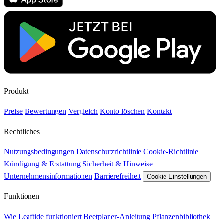
Produkt
Preise
Bewertungen
Vergleich
Konto löschen
Kontakt
Rechtliches
Nutzungsbedingungen
Datenschutzrichtlinie
Cookie-Richtlinie
Kündigung & Erstattung
Sicherheit & Hinweise
Unternehmensinformationen
Barrierefreiheit
Cookie-Einstellungen
Funktionen
Wie Leaftide funktioniert
Beetplaner-Anleitung
Pflanzenbibliothek