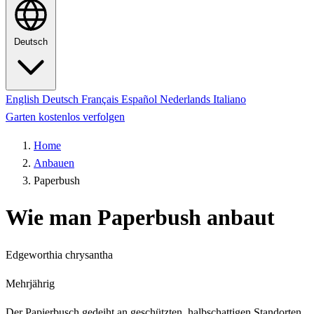
Deutsch
English
Deutsch
Français
Español
Nederlands
Italiano
Garten kostenlos verfolgen
Home
Anbauen
Paperbush
Wie man Paperbush anbaut
Edgeworthia chrysantha
Mehrjährig
Der Papierbusch gedeiht an geschützten, halbschattigen Standorten