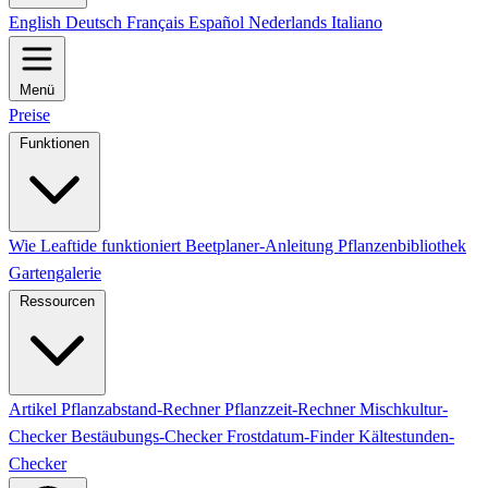
English
Deutsch
Français
Español
Nederlands
Italiano
Menü
Preise
Funktionen
Wie Leaftide funktioniert
Beetplaner-Anleitung
Pflanzenbibliothek
Gartengalerie
Ressourcen
Artikel
Pflanzabstand-Rechner
Pflanzzeit-Rechner
Mischkultur-
Checker
Bestäubungs-Checker
Frostdatum-Finder
Kältestunden-
Checker