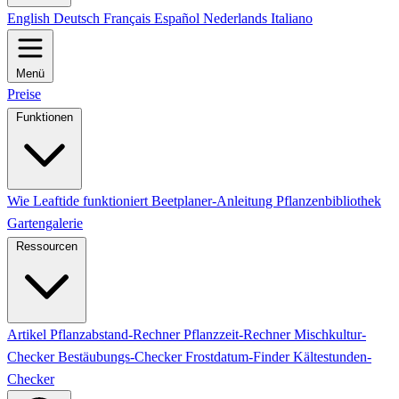
English
Deutsch
Français
Español
Nederlands
Italiano
Menü
Preise
Funktionen
Wie Leaftide funktioniert
Beetplaner-Anleitung
Pflanzenbibliothek
Gartengalerie
Ressourcen
Artikel
Pflanzabstand-Rechner
Pflanzzeit-Rechner
Mischkultur-
Checker
Bestäubungs-Checker
Frostdatum-Finder
Kältestunden-
Checker