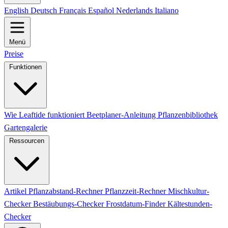
English
Deutsch
Français
Español
Nederlands
Italiano
Menü
Preise
Funktionen
Wie Leaftide funktioniert
Beetplaner-Anleitung
Pflanzenbibliothek
Gartengalerie
Ressourcen
Artikel
Pflanzabstand-Rechner
Pflanzzeit-Rechner
Mischkultur-
Checker
Bestäubungs-Checker
Frostdatum-Finder
Kältestunden-
Checker