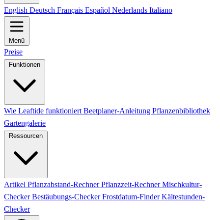
English
Deutsch
Français
Español
Nederlands
Italiano
Menü
Preise
Funktionen
Wie Leaftide funktioniert
Beetplaner-Anleitung
Pflanzenbibliothek
Gartengalerie
Ressourcen
Artikel
Pflanzabstand-Rechner
Pflanzzeit-Rechner
Mischkultur-
Checker
Bestäubungs-Checker
Frostdatum-Finder
Kältestunden-
Checker