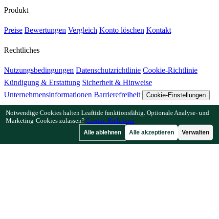
Produkt
Preise
Bewertungen
Vergleich
Konto löschen
Kontakt
Rechtliches
Nutzungsbedingungen
Datenschutzrichtlinie
Cookie-Richtlinie
Kündigung & Erstattung
Sicherheit & Hinweise
Unternehmensinformationen
Barrierefreiheit
Cookie-Einstellungen
Notwendige Cookies halten Leaftide funktionsfähig. Optionale Analyse- und
Funktionen
Marketing-Cookies zulassen?
Cookie-Richtlinie
Alle ablehnen
Alle akzeptieren
Verwalten
Wie Leaftide funktioniert
Beetplaner-Anleitung
Pflanzenbibliothek
Gartengalerie
Ressourcen
Artikel
Pflanzabstand-Rechner
Pflanzzeit-Rechner
Mischkultur-
Checker
Bestäubungs-Checker
Frostdatum-Finder
Kältestunden-
Checker