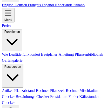
English
Deutsch
Français
Español
Nederlands
Italiano
Menü
Preise
Funktionen
Wie Leaftide funktioniert
Beetplaner-Anleitung
Pflanzenbibliothek
Gartengalerie
Ressourcen
Artikel
Pflanzabstand-Rechner
Pflanzzeit-Rechner
Mischkultur-
Checker
Bestäubungs-Checker
Frostdatum-Finder
Kältestunden-
Checker