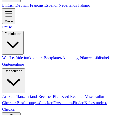
English
Deutsch
Français
Español
Nederlands
Italiano
Menü
Preise
Funktionen
Wie Leaftide funktioniert
Beetplaner-Anleitung
Pflanzenbibliothek
Gartengalerie
Ressourcen
Artikel
Pflanzabstand-Rechner
Pflanzzeit-Rechner
Mischkultur-
Checker
Bestäubungs-Checker
Frostdatum-Finder
Kältestunden-
Checker