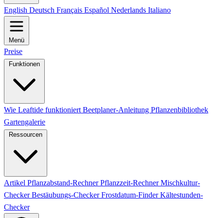
English
Deutsch
Français
Español
Nederlands
Italiano
Menü
Preise
Funktionen
Wie Leaftide funktioniert
Beetplaner-Anleitung
Pflanzenbibliothek
Gartengalerie
Ressourcen
Artikel
Pflanzabstand-Rechner
Pflanzzeit-Rechner
Mischkultur-
Checker
Bestäubungs-Checker
Frostdatum-Finder
Kältestunden-
Checker