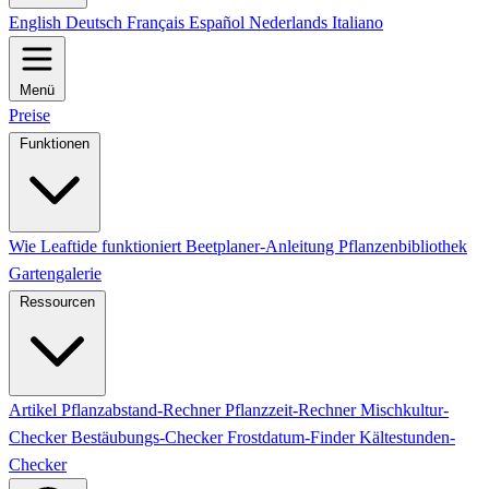
English
Deutsch
Français
Español
Nederlands
Italiano
Menü
Preise
Funktionen
Wie Leaftide funktioniert
Beetplaner-Anleitung
Pflanzenbibliothek
Gartengalerie
Ressourcen
Artikel
Pflanzabstand-Rechner
Pflanzzeit-Rechner
Mischkultur-
Checker
Bestäubungs-Checker
Frostdatum-Finder
Kältestunden-
Checker