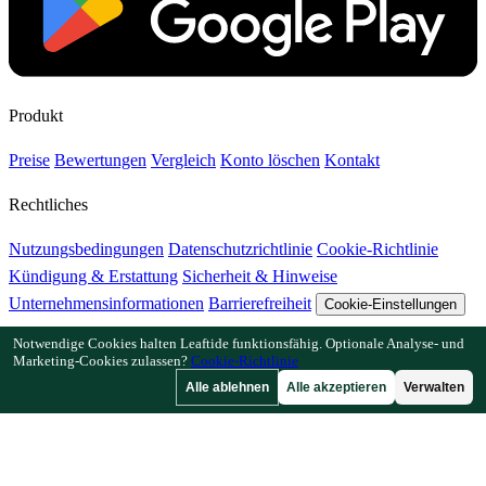
Produkt
Preise
Bewertungen
Vergleich
Konto löschen
Kontakt
Rechtliches
Nutzungsbedingungen
Datenschutzrichtlinie
Cookie-Richtlinie
Kündigung & Erstattung
Sicherheit & Hinweise
Unternehmensinformationen
Barrierefreiheit
Cookie-Einstellungen
Notwendige Cookies halten Leaftide funktionsfähig. Optionale Analyse- und
Funktionen
Marketing-Cookies zulassen?
Cookie-Richtlinie
Alle ablehnen
Alle akzeptieren
Verwalten
Wie Leaftide funktioniert
Beetplaner-Anleitung
Pflanzenbibliothek
Gartengalerie
Ressourcen