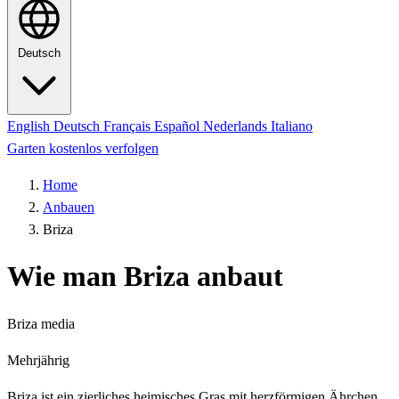
Deutsch
English
Deutsch
Français
Español
Nederlands
Italiano
Garten kostenlos verfolgen
Home
Anbauen
Briza
Wie man Briza anbaut
Briza media
Mehrjährig
Briza ist ein zierliches heimisches Gras mit herzförmigen Ährchen,