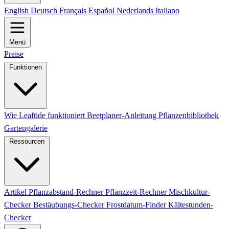
English
Deutsch
Français
Español
Nederlands
Italiano
Menü
Preise
Funktionen
Wie Leaftide funktioniert
Beetplaner-Anleitung
Pflanzenbibliothek
Gartengalerie
Ressourcen
Artikel
Pflanzabstand-Rechner
Pflanzzeit-Rechner
Mischkultur-
Checker
Bestäubungs-Checker
Frostdatum-Finder
Kältestunden-
Checker