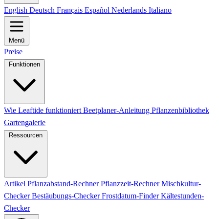
English
Deutsch
Français
Español
Nederlands
Italiano
Menü
Preise
Funktionen
Wie Leaftide funktioniert
Beetplaner-Anleitung
Pflanzenbibliothek
Gartengalerie
Ressourcen
Artikel
Pflanzabstand-Rechner
Pflanzzeit-Rechner
Mischkultur-
Checker
Bestäubungs-Checker
Frostdatum-Finder
Kältestunden-
Checker