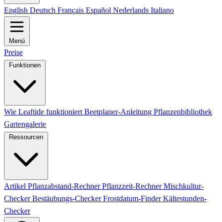
English
Deutsch
Français
Español
Nederlands
Italiano
Menü
Preise
Funktionen
Wie Leaftide funktioniert
Beetplaner-Anleitung
Pflanzenbibliothek
Gartengalerie
Ressourcen
Artikel
Pflanzabstand-Rechner
Pflanzzeit-Rechner
Mischkultur-
Checker
Bestäubungs-Checker
Frostdatum-Finder
Kältestunden-
Checker