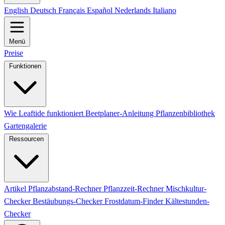
English
Deutsch
Français
Español
Nederlands
Italiano
Menü
Preise
Funktionen
Wie Leaftide funktioniert
Beetplaner-Anleitung
Pflanzenbibliothek
Gartengalerie
Ressourcen
Artikel
Pflanzabstand-Rechner
Pflanzzeit-Rechner
Mischkultur-
Checker
Bestäubungs-Checker
Frostdatum-Finder
Kältestunden-
Checker