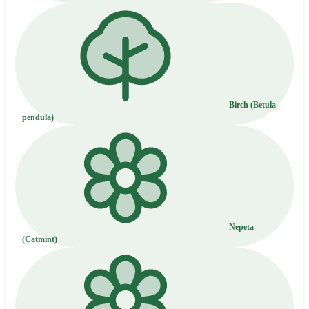
Birch (Betula
pendula)
Nepeta
(Catmint)