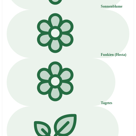
Sonnenblume
Funkien (Hosta)
Tagetes