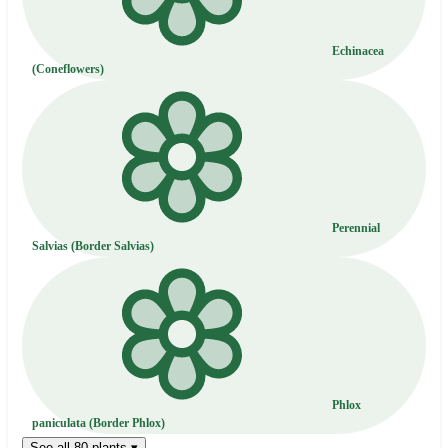
Echinacea
(Coneflowers)
Perennial
Salvias (Border Salvias)
Phlox
paniculata (Border Phlox)
See all 80 plants ▾