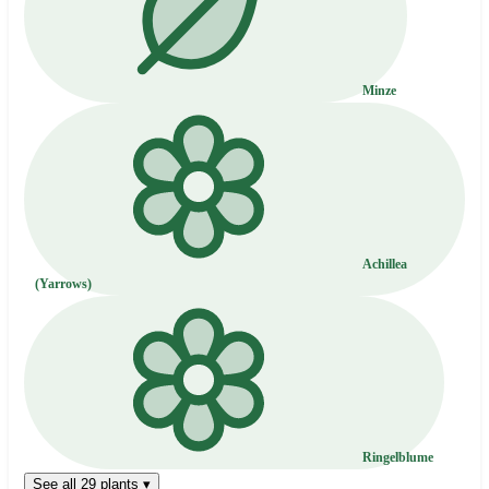
Minze
Achillea
(Yarrows)
Ringelblume
See all 29 plants ▾