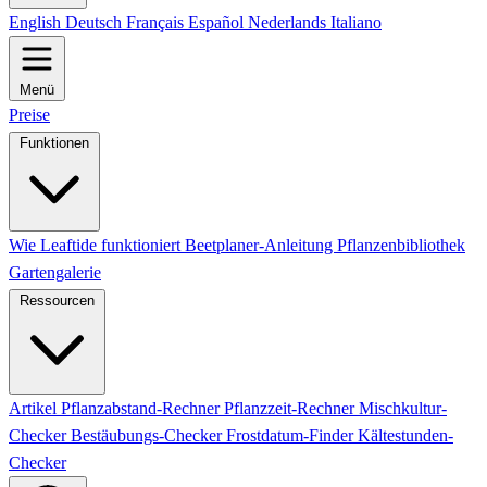
English
Deutsch
Français
Español
Nederlands
Italiano
Menü
Preise
Funktionen
Wie Leaftide funktioniert
Beetplaner-Anleitung
Pflanzenbibliothek
Gartengalerie
Ressourcen
Artikel
Pflanzabstand-Rechner
Pflanzzeit-Rechner
Mischkultur-
Checker
Bestäubungs-Checker
Frostdatum-Finder
Kältestunden-
Checker