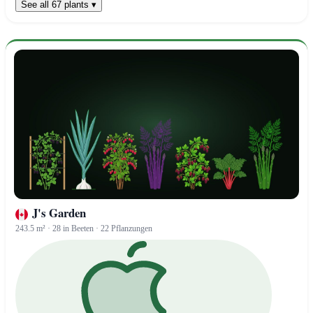
See all 67 plants ▾
J's Garden
243.5 m² · 28 in Beeten · 22 Pflanzungen