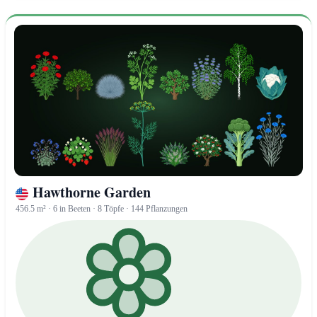
Hawthorne Garden
456.5 m² · 6 in Beeten · 8 Töpfe · 144 Pflanzungen