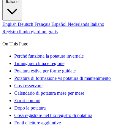
Italiano
English
Deutsch
Français
Español
Nederlands
Italiano
Registra il mio giardino gratis
On This Page
Perché funziona la potatura invernale
Timing per clima e regione
Potatura estiva per forme guidate
Potatura di formazione vs potatura di mantenimento
Cosa osservare
Calendario di potatura mese per mese
Errori comuni
Dopo la potatura
Cosa registrare nel tuo registro di potatura
Fonti e letture aggiuntive