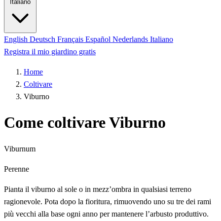
Italiano
English
Deutsch
Français
Español
Nederlands
Italiano
Registra il mio giardino gratis
Home
Coltivare
Viburno
Come coltivare Viburno
Viburnum
Perenne
Pianta il viburno al sole o in mezz’ombra in qualsiasi terreno
ragionevole. Pota dopo la fioritura, rimuovendo uno su tre dei rami
più vecchi alla base ogni anno per mantenere l’arbusto produttivo.