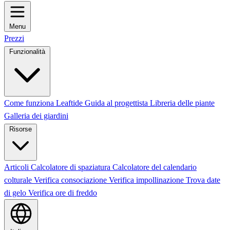
Menu
Prezzi
Funzionalità
Come funziona Leaftide
Guida al progettista
Libreria delle piante
Galleria dei giardini
Risorse
Articoli
Calcolatore di spaziatura
Calcolatore del calendario
colturale
Verifica consociazione
Verifica impollinazione
Trova date
di gelo
Verifica ore di freddo