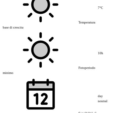
7°C
Temperatura
base di crescita
10h
Fotoperiodo
minimo
day
neutral