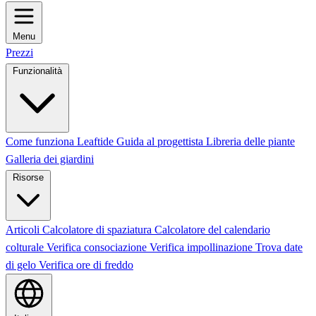
Menu
Prezzi
Funzionalità
Come funziona Leaftide
Guida al progettista
Libreria delle piante
Galleria dei giardini
Risorse
Articoli
Calcolatore di spaziatura
Calcolatore del calendario
colturale
Verifica consociazione
Verifica impollinazione
Trova date
di gelo
Verifica ore di freddo