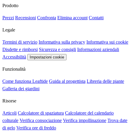
Prodotto
Prezzi
Recensioni
Confronta
Elimina account
Contatti
Legale
Termini di servizio
Informativa sulla privacy
Informativa sui cookie
Disdette e rimborsi
Sicurezza e consigli
Informazioni aziendali
Accessibilità
Impostazioni cookie
Funzionalità
Come funziona Leaftide
Guida al progettista
Libreria delle piante
Galleria dei giardini
Risorse
Articoli
Calcolatore di spaziatura
Calcolatore del calendario
colturale
Verifica consociazione
Verifica impollinazione
Trova date
di gelo
Verifica ore di freddo