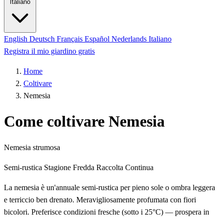
Italiano
English
Deutsch
Français
Español
Nederlands
Italiano
Registra il mio giardino gratis
Home
Coltivare
Nemesia
Come coltivare Nemesia
Nemesia strumosa
Semi-rustica
Stagione Fredda
Raccolta Continua
La nemesia è un'annuale semi-rustica per pieno sole o ombra leggera
e terriccio ben drenato. Meravigliosamente profumata con fiori
bicolori. Preferisce condizioni fresche (sotto i 25°C) — prospera in