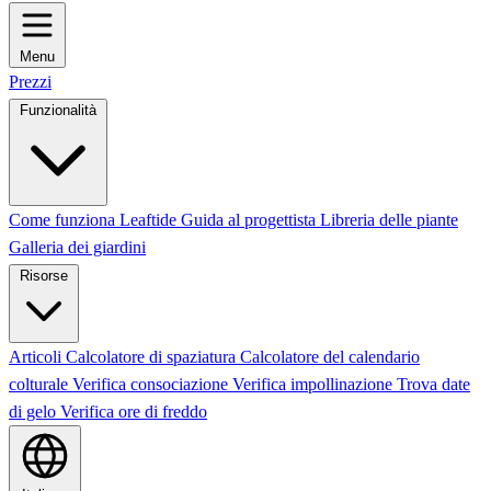
Menu
Prezzi
Funzionalità
Come funziona Leaftide
Guida al progettista
Libreria delle piante
Galleria dei giardini
Risorse
Articoli
Calcolatore di spaziatura
Calcolatore del calendario
colturale
Verifica consociazione
Verifica impollinazione
Trova date
di gelo
Verifica ore di freddo