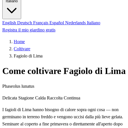
Italiano
English
Deutsch
Français
Español
Nederlands
Italiano
Registra il mio giardino gratis
Home
Coltivare
Fagiolo di Lima
Come coltivare Fagiolo di Lima
Phaseolus lunatus
Delicata
Stagione Calda
Raccolta Continua
I fagioli di Lima hanno bisogno di calore sopra ogni cosa — non
germinano in terreno freddo e vengono uccisi dalla più lieve gelata.
Seminare al coperto a fine primavera o direttamente all'aperto dopo