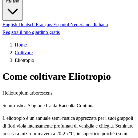
Italiano
English
Deutsch
Français
Español
Nederlands
Italiano
Registra il mio giardino gratis
Home
Coltivare
Eliotropio
Come coltivare Eliotropio
Heliotropium arborescens
Semi-rustica
Stagione Calda
Raccolta Continua
L'eliotropio è un'annuale semi-rustica apprezzata per i suoi grappoli
di fiori viola intensamente profumati di vaniglia e ciliegia. Seminare
in casa a inizio primavera a 20-25 °C, in superficie poiché i semi