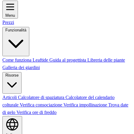
Menu
Prezzi
Funzionalità
Come funziona Leaftide
Guida al progettista
Libreria delle piante
Galleria dei giardini
Risorse
Articoli
Calcolatore di spaziatura
Calcolatore del calendario
colturale
Verifica consociazione
Verifica impollinazione
Trova date
di gelo
Verifica ore di freddo