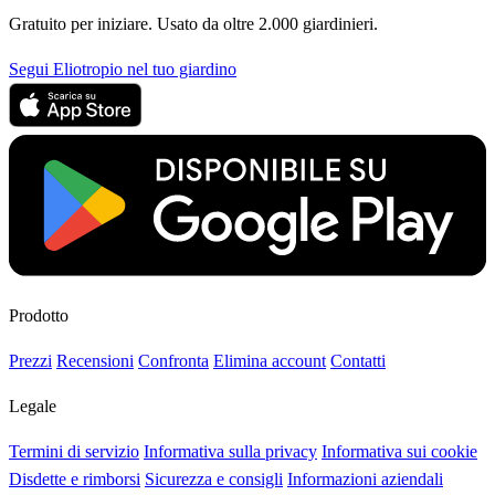
Gratuito per iniziare. Usato da oltre 2.000 giardinieri.
Segui Eliotropio nel tuo giardino
Prodotto
Prezzi
Recensioni
Confronta
Elimina account
Contatti
Legale
Termini di servizio
Informativa sulla privacy
Informativa sui cookie
Disdette e rimborsi
Sicurezza e consigli
Informazioni aziendali