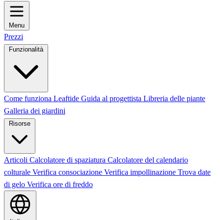
Menu
Prezzi
Funzionalità
Come funziona Leaftide
Guida al progettista
Libreria delle piante
Galleria dei giardini
Risorse
Articoli
Calcolatore di spaziatura
Calcolatore del calendario
colturale
Verifica consociazione
Verifica impollinazione
Trova date
di gelo
Verifica ore di freddo