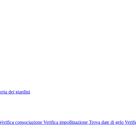
eria dei giardini
Verifica consociazione
Verifica impollinazione
Trova date di gelo
Verifi