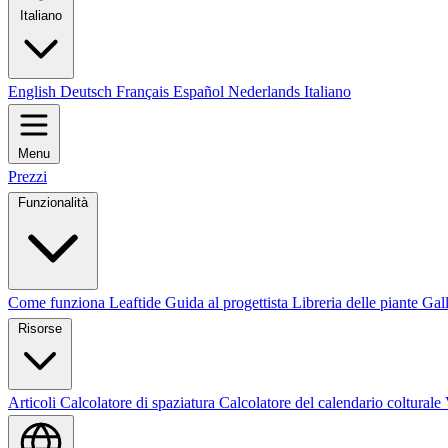
Italiano
English
Deutsch
Français
Español
Nederlands
Italiano
Menu
Prezzi
Funzionalità
Come funziona Leaftide
Guida al progettista
Libreria delle piante
Gall
Risorse
Articoli
Calcolatore di spaziatura
Calcolatore del calendario colturale