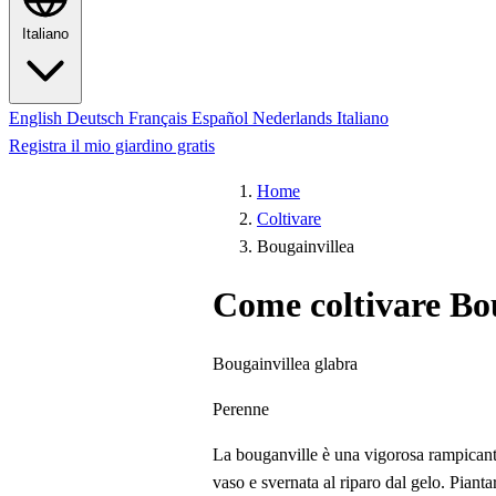
Italiano
English
Deutsch
Français
Español
Nederlands
Italiano
Registra il mio giardino gratis
Home
Coltivare
Bougainvillea
Come coltivare Bo
Bougainvillea glabra
Perenne
La bouganville è una vigorosa rampicante
vaso e svernata al riparo dal gelo. Pianta