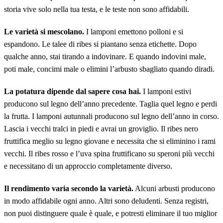
storia vive solo nella tua testa, e le teste non sono affidabili.
Le varietà si mescolano.
I lamponi emettono polloni e si
espandono. Le talee di ribes si piantano senza etichette. Dopo
qualche anno, stai tirando a indovinare. E quando indovini male,
poti male, concimi male o elimini l’arbusto sbagliato quando diradi.
La potatura dipende dal sapere cosa hai.
I lamponi estivi
producono sul legno dell’anno precedente. Taglia quel legno e perdi
la frutta. I lamponi autunnali producono sul legno dell’anno in corso.
Lascia i vecchi tralci in piedi e avrai un groviglio. Il ribes nero
fruttifica meglio su legno giovane e necessita che si eliminino i rami
vecchi. Il ribes rosso e l’uva spina fruttificano su speroni più vecchi
e necessitano di un approccio completamente diverso.
Il rendimento varia secondo la varietà.
Alcuni arbusti producono
in modo affidabile ogni anno. Altri sono deludenti. Senza registri,
non puoi distinguere quale è quale, e potresti eliminare il tuo miglior