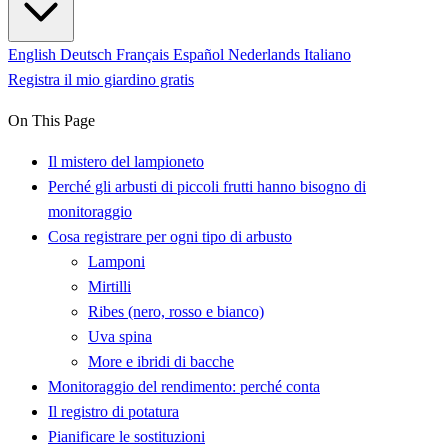
English
Deutsch
Français
Español
Nederlands
Italiano
Registra il mio giardino gratis
On This Page
Il mistero del lampioneto
Perché gli arbusti di piccoli frutti hanno bisogno di
monitoraggio
Cosa registrare per ogni tipo di arbusto
Lamponi
Mirtilli
Ribes (nero, rosso e bianco)
Uva spina
More e ibridi di bacche
Monitoraggio del rendimento: perché conta
Il registro di potatura
Pianificare le sostituzioni