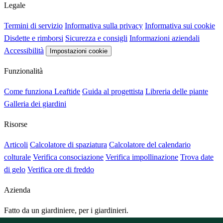
Legale
Termini di servizio
Informativa sulla privacy
Informativa sui cookie
Disdette e rimborsi
Sicurezza e consigli
Informazioni aziendali
Accessibilità
Impostazioni cookie
Funzionalità
Come funziona Leaftide
Guida al progettista
Libreria delle piante
Galleria dei giardini
Risorse
Articoli
Calcolatore di spaziatura
Calcolatore del calendario
colturale
Verifica consociazione
Verifica impollinazione
Trova date
di gelo
Verifica ore di freddo
Azienda
Fatto da un giardiniere, per i giardinieri.
Creato e gestito dal Regno Unito.