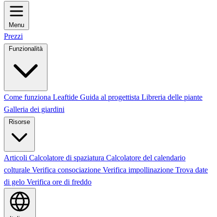
Menu
Prezzi
Funzionalità
Come funziona Leaftide
Guida al progettista
Libreria delle piante
Galleria dei giardini
Risorse
Articoli
Calcolatore di spaziatura
Calcolatore del calendario
colturale
Verifica consociazione
Verifica impollinazione
Trova date
di gelo
Verifica ore di freddo