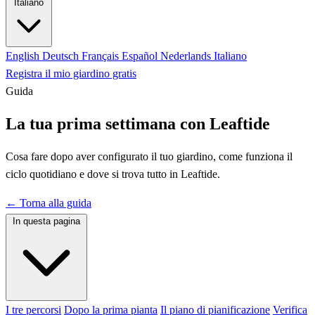
Italiano
English
Deutsch
Français
Español
Nederlands
Italiano
Registra il mio giardino gratis
Guida
La tua prima settimana con Leaftide
Cosa fare dopo aver configurato il tuo giardino, come funziona il
ciclo quotidiano e dove si trova tutto in Leaftide.
← Torna alla guida
In questa pagina
I tre percorsi
Dopo la prima pianta
Il piano di pianificazione
Verifica