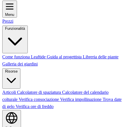
Menu
Prezzi
Funzionalità
Come funziona Leaftide
Guida al progettista
Libreria delle piante
Galleria dei giardini
Risorse
Articoli
Calcolatore di spaziatura
Calcolatore del calendario
colturale
Verifica consociazione
Verifica impollinazione
Trova date
di gelo
Verifica ore di freddo