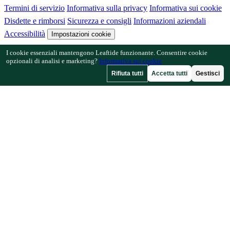
Termini di servizio
Informativa sulla privacy
Informativa sui cookie
Disdette e rimborsi
Sicurezza e consigli
Informazioni aziendali
Accessibilità
Impostazioni cookie
I cookie essenziali mantengono Leaftide funzionante. Consentire cookie
Funzionalità
opzionali di analisi e marketing?
Informativa sui cookie
Rifiuta tutti
Accetta tutti
Gestisci
Come funziona Leaftide
Guida al progettista
Libreria delle piante
Galleria dei giardini
Risorse
Articoli
Calcolatore di spaziatura
Calcolatore del calendario
colturale
Verifica consociazione
Verifica impollinazione
Trova date
di gelo
Verifica ore di freddo
Azienda
Fatto da un giardiniere, per i giardinieri.
Creato e gestito dal Regno Unito.