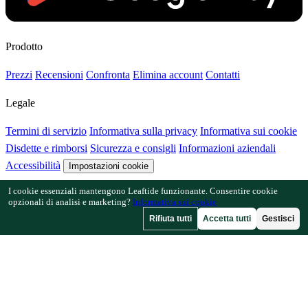
Prodotto
Prezzi
Recensioni
Confronta
Elimina account
Contatti
Legale
Termini di servizio
Informativa sulla privacy
Informativa sui cookie
Disdette e rimborsi
Sicurezza e consigli
Informazioni aziendali
Accessibilità
Impostazioni cookie
I cookie essenziali mantengono Leaftide funzionante. Consentire cookie
Funzionalità
opzionali di analisi e marketing?
Informativa sui cookie
Rifiuta tutti
Accetta tutti
Gestisci
Come funziona Leaftide
Guida al progettista
Libreria delle piante
Galleria dei giardini
Risorse
Articoli
Calcolatore di spaziatura
Calcolatore del calendario