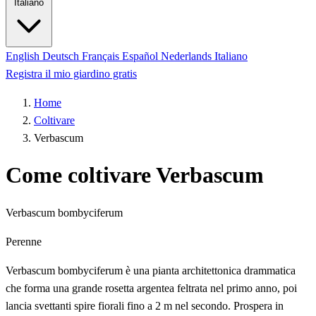
Italiano
English
Deutsch
Français
Español
Nederlands
Italiano
Registra il mio giardino gratis
Home
Coltivare
Verbascum
Come coltivare Verbascum
Verbascum bombyciferum
Perenne
Verbascum bombyciferum è una pianta architettonica drammatica
che forma una grande rosetta argentea feltrata nel primo anno, poi
lancia svettanti spire fiorali fino a 2 m nel secondo. Prospera in