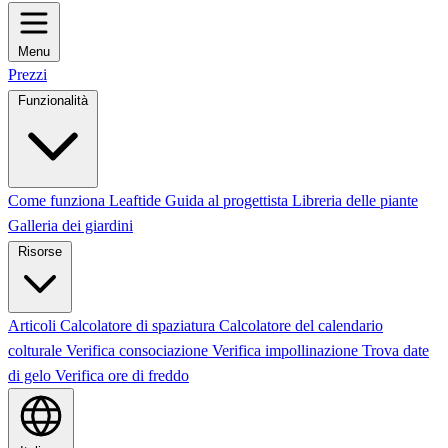
Menu
Prezzi
Funzionalità
Come funziona Leaftide
Guida al progettista
Libreria delle piante
Galleria dei giardini
Risorse
Articoli
Calcolatore di spaziatura
Calcolatore del calendario
colturale
Verifica consociazione
Verifica impollinazione
Trova date
di gelo
Verifica ore di freddo