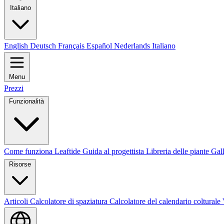
Italiano
English
Deutsch
Français
Español
Nederlands
Italiano
Menu
Prezzi
Funzionalità
Come funziona Leaftide
Guida al progettista
Libreria delle piante
Gall
Risorse
Articoli
Calcolatore di spaziatura
Calcolatore del calendario colturale