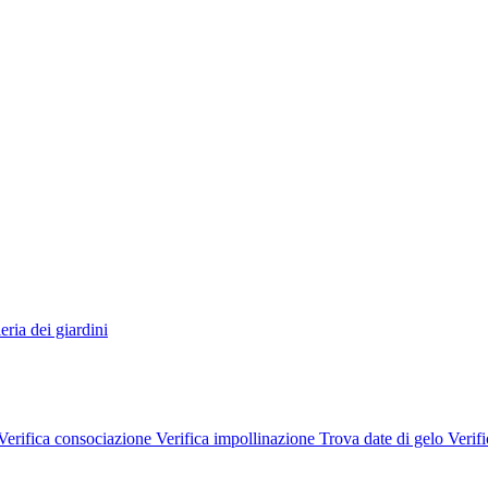
eria dei giardini
Verifica consociazione
Verifica impollinazione
Trova date di gelo
Verifi