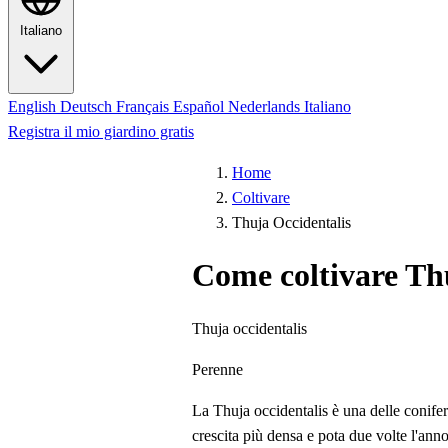
Italiano
English
Deutsch
Français
Español
Nederlands
Italiano
Registra il mio giardino gratis
Home
Coltivare
Thuja Occidentalis
Come coltivare Th
Thuja occidentalis
Perenne
La Thuja occidentalis è una delle conif
crescita più densa e pota due volte l'an