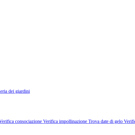
eria dei giardini
Verifica consociazione
Verifica impollinazione
Trova date di gelo
Verifi