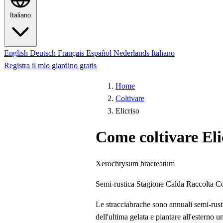
Italiano
English
Deutsch
Français
Español
Nederlands
Italiano
Registra il mio giardino gratis
Home
Coltivare
Elicriso
Come coltivare Eli
Xerochrysum bracteatum
Semi-rustica
Stagione Calda
Raccolta C
Le stracciabrache sono annuali semi-rust
dell'ultima gelata e piantare all'esterno 