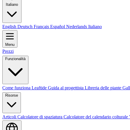
Italiano
English
Deutsch
Français
Español
Nederlands
Italiano
Menu
Prezzi
Funzionalità
Come funziona Leaftide
Guida al progettista
Libreria delle piante
Gall
Risorse
Articoli
Calcolatore di spaziatura
Calcolatore del calendario colturale