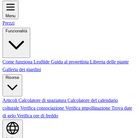
Menu
Prezzi
Funzionalità
Come funziona Leaftide
Guida al progettista
Libreria delle piante
Galleria dei giardini
Risorse
Articoli
Calcolatore di spaziatura
Calcolatore del calendario
colturale
Verifica consociazione
Verifica impollinazione
Trova date
di gelo
Verifica ore di freddo