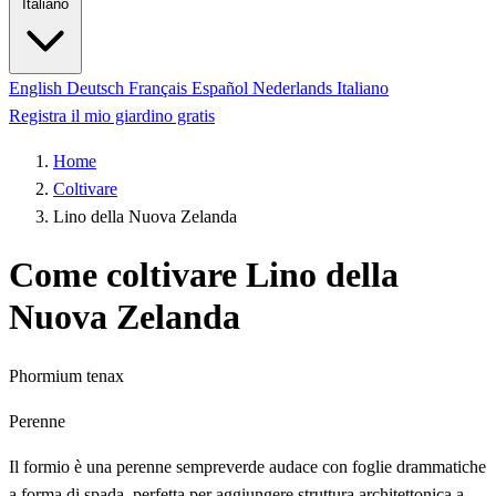
Italiano
English
Deutsch
Français
Español
Nederlands
Italiano
Registra il mio giardino gratis
Home
Coltivare
Lino della Nuova Zelanda
Come coltivare Lino della
Nuova Zelanda
Phormium tenax
Perenne
Il formio è una perenne sempreverde audace con foglie drammatiche
a forma di spada, perfetta per aggiungere struttura architettonica a