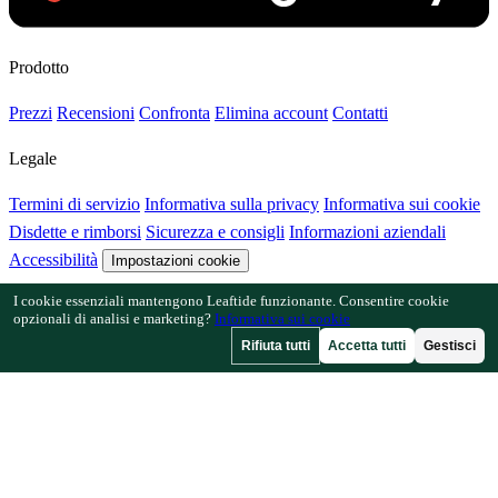
Prodotto
Prezzi
Recensioni
Confronta
Elimina account
Contatti
Legale
Termini di servizio
Informativa sulla privacy
Informativa sui cookie
Disdette e rimborsi
Sicurezza e consigli
Informazioni aziendali
Accessibilità
Impostazioni cookie
I cookie essenziali mantengono Leaftide funzionante. Consentire cookie
Funzionalità
opzionali di analisi e marketing?
Informativa sui cookie
Rifiuta tutti
Accetta tutti
Gestisci
Come funziona Leaftide
Guida al progettista
Libreria delle piante
Galleria dei giardini
Risorse
Articoli
Calcolatore di spaziatura
Calcolatore del calendario
colturale
Verifica consociazione
Verifica impollinazione
Trova date