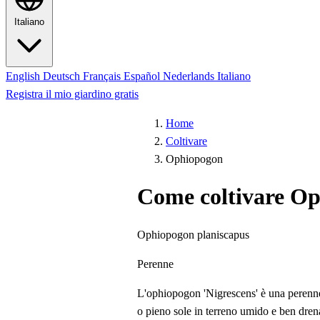
Italiano
English
Deutsch
Français
Español
Nederlands
Italiano
Registra il mio giardino gratis
Home
Coltivare
Ophiopogon
Come coltivare O
Ophiopogon planiscapus
Perenne
L'ophiopogon 'Nigrescens' è una perenne 
o pieno sole in terreno umido e ben drena