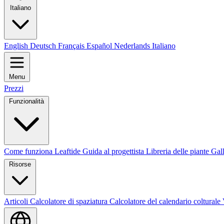
Italiano
English
Deutsch
Français
Español
Nederlands
Italiano
Menu
Prezzi
Funzionalità
Come funziona Leaftide
Guida al progettista
Libreria delle piante
Gall
Risorse
Articoli
Calcolatore di spaziatura
Calcolatore del calendario colturale