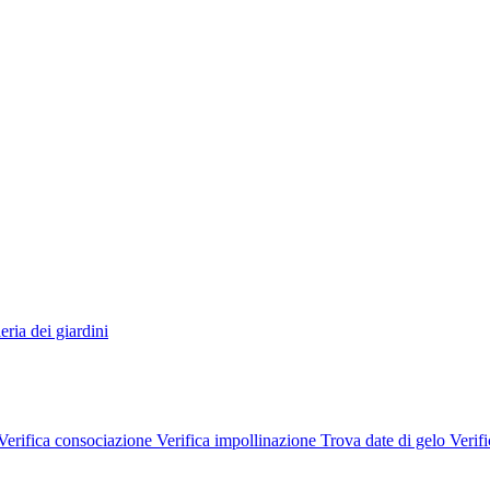
eria dei giardini
Verifica consociazione
Verifica impollinazione
Trova date di gelo
Verifi