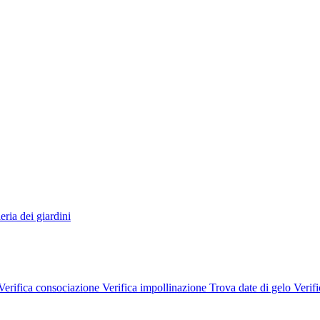
eria dei giardini
Verifica consociazione
Verifica impollinazione
Trova date di gelo
Verifi