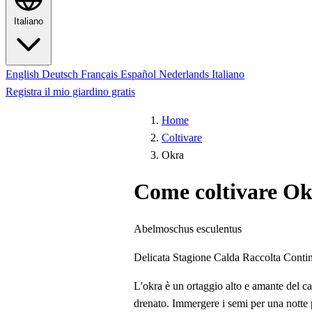
Italiano
English
Deutsch
Français
Español
Nederlands
Italiano
Registra il mio giardino gratis
Home
Coltivare
Okra
Come coltivare O
Abelmoschus esculentus
Delicata
Stagione Calda
Raccolta Conti
L'okra è un ortaggio alto e amante del ca
drenato. Immergere i semi per una notte 