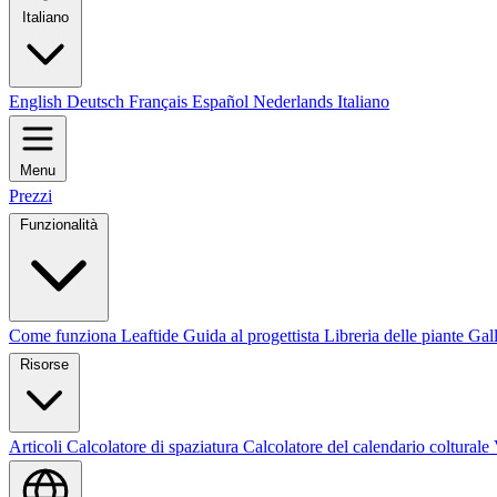
Italiano
English
Deutsch
Français
Español
Nederlands
Italiano
Menu
Prezzi
Funzionalità
Come funziona Leaftide
Guida al progettista
Libreria delle piante
Gall
Risorse
Articoli
Calcolatore di spaziatura
Calcolatore del calendario colturale