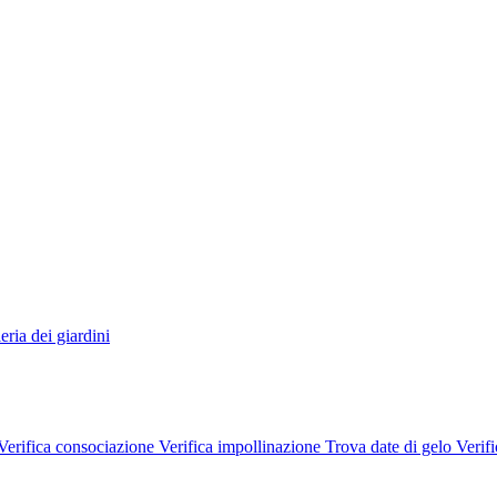
eria dei giardini
Verifica consociazione
Verifica impollinazione
Trova date di gelo
Verifi