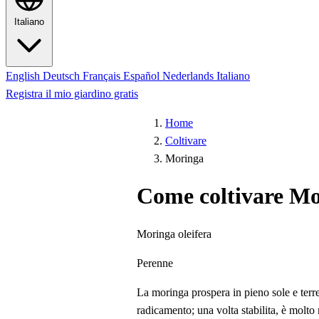
Italiano
English
Deutsch
Français
Español
Nederlands
Italiano
Registra il mio giardino gratis
Home
Coltivare
Moringa
Come coltivare M
Moringa oleifera
Perenne
La moringa prospera in pieno sole e terre
radicamento; una volta stabilita, è molto