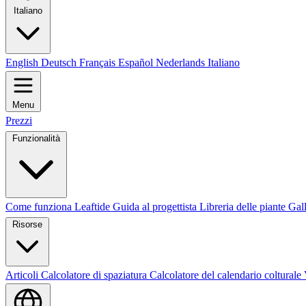
Italiano
English
Deutsch
Français
Español
Nederlands
Italiano
Menu
Prezzi
Funzionalità
Come funziona Leaftide
Guida al progettista
Libreria delle piante
Gall
Risorse
Articoli
Calcolatore di spaziatura
Calcolatore del calendario colturale