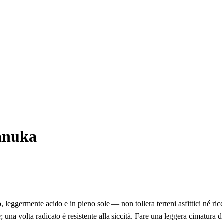
ānuka
 leggermente acido e in pieno sole — non tollera terreni asfittici né ricc
 una volta radicato è resistente alla siccità. Fare una leggera cimatura d