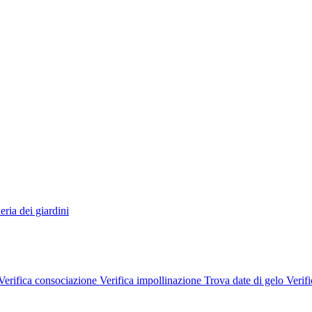
eria dei giardini
Verifica consociazione
Verifica impollinazione
Trova date di gelo
Verifi