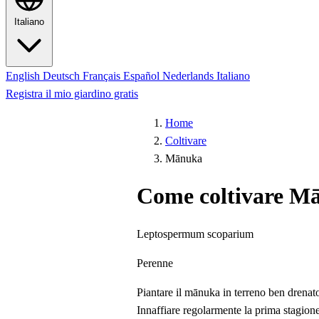
Italiano
English
Deutsch
Français
Español
Nederlands
Italiano
Registra il mio giardino gratis
Home
Coltivare
Mānuka
Come coltivare M
Leptospermum scoparium
Perenne
Piantare il mānuka in terreno ben drenato,
Innaffiare regolarmente la prima stagione;