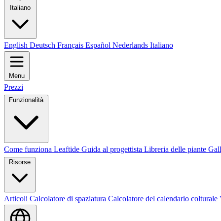
Italiano
English
Deutsch
Français
Español
Nederlands
Italiano
Menu
Prezzi
Funzionalità
Come funziona Leaftide
Guida al progettista
Libreria delle piante
Gall
Risorse
Articoli
Calcolatore di spaziatura
Calcolatore del calendario colturale