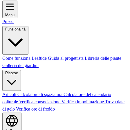
Menu
Prezzi
Funzionalità
Come funziona Leaftide
Guida al progettista
Libreria delle piante
Galleria dei giardini
Risorse
Articoli
Calcolatore di spaziatura
Calcolatore del calendario
colturale
Verifica consociazione
Verifica impollinazione
Trova date
di gelo
Verifica ore di freddo