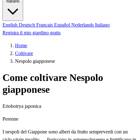
Italiano
English
Deutsch
Français
Español
Nederlands
Italiano
Registra il mio giardino gratis
Home
Coltivare
Nespolo giapponese
Come coltivare Nespolo
giapponese
Eriobotrya japonica
Perenne
I nespoli del Giappone sono alberi da frutto sempreverdi con un
ciclo vitale insolito — fioriscono in autunno/inverno e fruttificano in