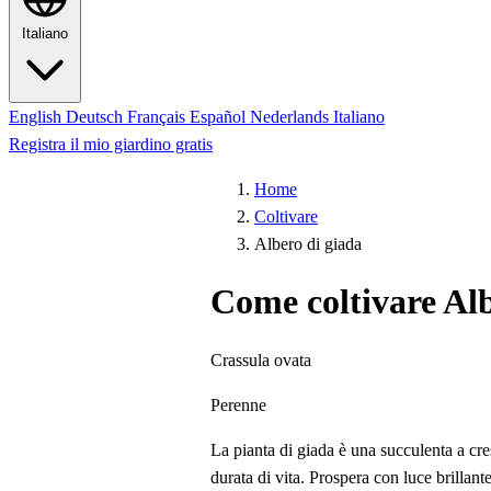
Italiano
English
Deutsch
Français
Español
Nederlands
Italiano
Registra il mio giardino gratis
Home
Coltivare
Albero di giada
Come coltivare Alb
Crassula ovata
Perenne
La pianta di giada è una succulenta a cre
durata di vita. Prospera con luce brillan