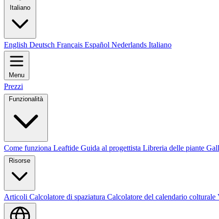
Italiano
English
Deutsch
Français
Español
Nederlands
Italiano
Menu
Prezzi
Funzionalità
Come funziona Leaftide
Guida al progettista
Libreria delle piante
Gall
Risorse
Articoli
Calcolatore di spaziatura
Calcolatore del calendario colturale