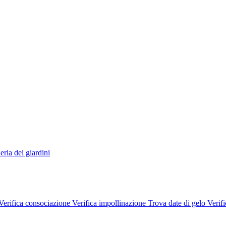
eria dei giardini
Verifica consociazione
Verifica impollinazione
Trova date di gelo
Verifi