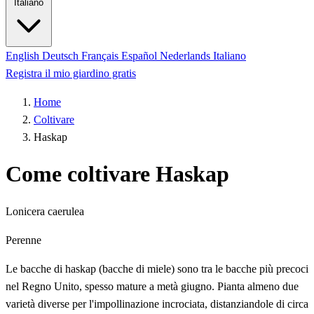
Italiano
English
Deutsch
Français
Español
Nederlands
Italiano
Registra il mio giardino gratis
Home
Coltivare
Haskap
Come coltivare Haskap
Lonicera caerulea
Perenne
Le bacche di haskap (bacche di miele) sono tra le bacche più precoci
nel Regno Unito, spesso mature a metà giugno. Pianta almeno due
varietà diverse per l'impollinazione incrociata, distanziandole di circa