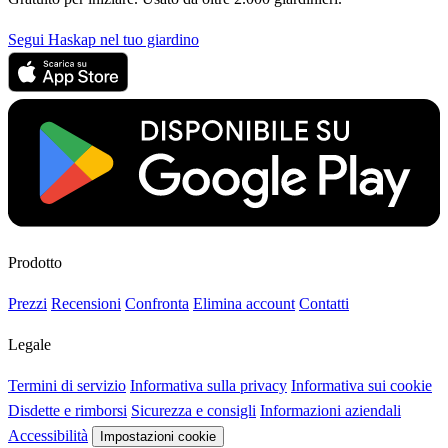
Segui Haskap nel tuo giardino
Prodotto
Prezzi
Recensioni
Confronta
Elimina account
Contatti
Legale
Termini di servizio
Informativa sulla privacy
Informativa sui cookie
Disdette e rimborsi
Sicurezza e consigli
Informazioni aziendali
Accessibilità
Impostazioni cookie