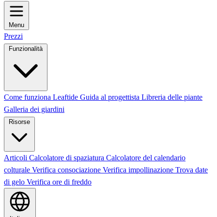
Menu
Prezzi
Funzionalità
Come funziona Leaftide
Guida al progettista
Libreria delle piante
Galleria dei giardini
Risorse
Articoli
Calcolatore di spaziatura
Calcolatore del calendario
colturale
Verifica consociazione
Verifica impollinazione
Trova date
di gelo
Verifica ore di freddo