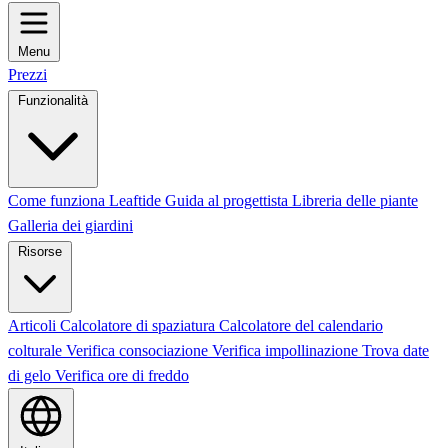
Menu
Prezzi
Funzionalità
Come funziona Leaftide
Guida al progettista
Libreria delle piante
Galleria dei giardini
Risorse
Articoli
Calcolatore di spaziatura
Calcolatore del calendario
colturale
Verifica consociazione
Verifica impollinazione
Trova date
di gelo
Verifica ore di freddo