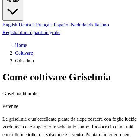
Italiano
English
Deutsch
Français
Español
Nederlands
Italiano
Registra il mio giardino gratis
Home
Coltivare
Griselinia
Come coltivare Griselinia
Griselinia littoralis
Perenne
La griselinia è un'eccellente pianta da siepe costiera con foglie lucide
verde mela che appaiono fresche tutto l'anno. Prospera in climi miti
e marittimi e tollera la salsedine e il vento. Piantare in terreno ben