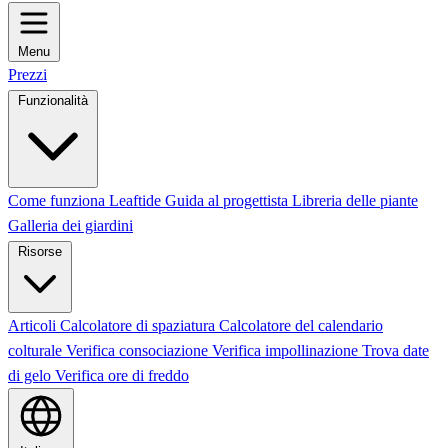
Menu
Prezzi
Funzionalità
Come funziona Leaftide
Guida al progettista
Libreria delle piante
Galleria dei giardini
Risorse
Articoli
Calcolatore di spaziatura
Calcolatore del calendario
colturale
Verifica consociazione
Verifica impollinazione
Trova date
di gelo
Verifica ore di freddo