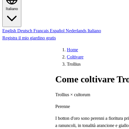
Italiano
English
Deutsch
Français
Español
Nederlands
Italiano
Registra il mio giardino gratis
Home
Coltivare
Trollius
Come coltivare Tro
Trollius × cultorum
Perenne
I botton d'oro sono perenni a fioritura p
a ranuncoli, in tonalità arancione e giall