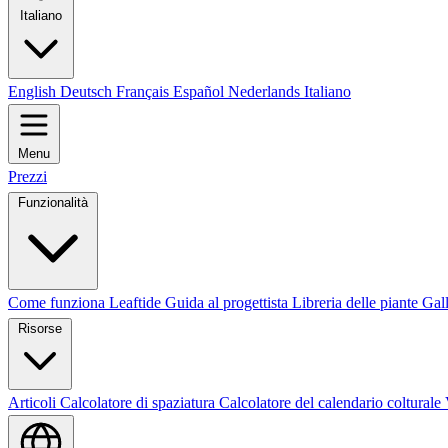
Italiano
English
Deutsch
Français
Español
Nederlands
Italiano
Menu
Prezzi
Funzionalità
Come funziona Leaftide
Guida al progettista
Libreria delle piante
Gall
Risorse
Articoli
Calcolatore di spaziatura
Calcolatore del calendario colturale