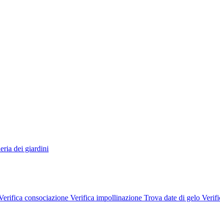
eria dei giardini
Verifica consociazione
Verifica impollinazione
Trova date di gelo
Verifi