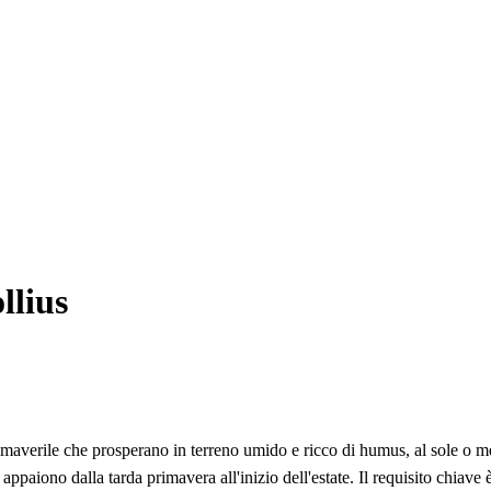
llius
rimaverile che prosperano in terreno umido e ricco di humus, al sole o mez
o appaiono dalla tarda primavera all'inizio dell'estate. Il requisito chiav